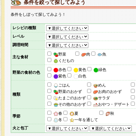
条件を絞って探してみよう
条件をしぼって探してみよう！
レシピの種類
レベル
調理時間
野菜
肉
魚
主な食材
くだもの
赤色
黄色
緑色
野菜の食材の色
紫色
白色
ごはん
めん
野菜のおかず
お肉のおかず
種類
たまごのおかず
サラダ
その他のおかず
おやつ・デザート
春
夏
秋
季節
冬
一年を通して
火と包丁