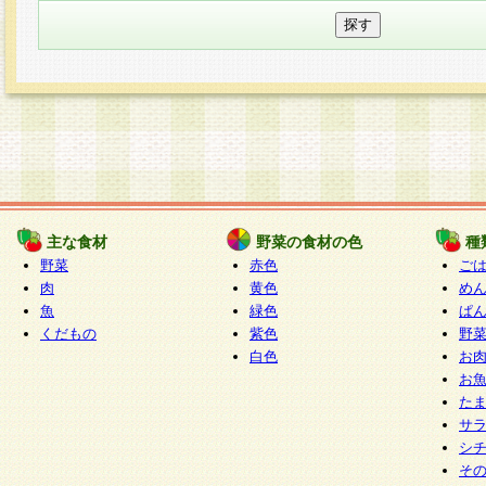
主な食材
野菜の食材の色
種
野菜
赤色
ご
肉
黄色
め
魚
緑色
ぱ
くだもの
紫色
野
白色
お
お
た
サ
シ
そ