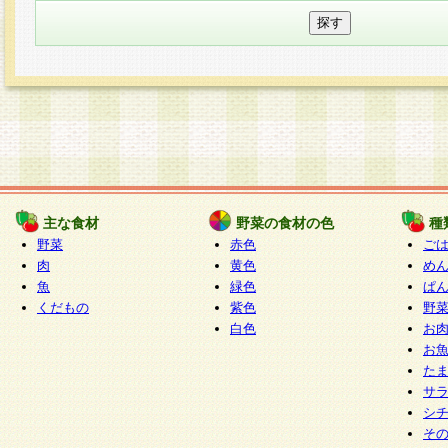
主な食材
野菜の食材の色
種
野菜
赤色
ご
肉
黄色
め
魚
緑色
ぱ
くだもの
紫色
野
白色
お
お
た
サ
シ
そ