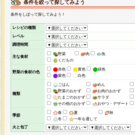
条件を絞って探してみよう
条件をしぼって探してみよう！
レシピの種類
レベル
調理時間
野菜
肉
魚
主な食材
くだもの
赤色
黄色
緑色
野菜の食材の色
紫色
白色
ごはん
めん
野菜のおかず
お肉のおかず
種類
たまごのおかず
サラダ
その他のおかず
おやつ・デザート
春
夏
秋
季節
冬
一年を通して
火と包丁