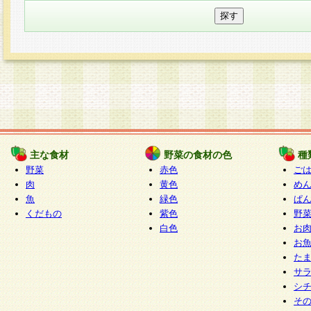
主な食材
野菜の食材の色
種
野菜
赤色
ご
肉
黄色
め
魚
緑色
ぱ
くだもの
紫色
野
白色
お
お
た
サ
シ
そ