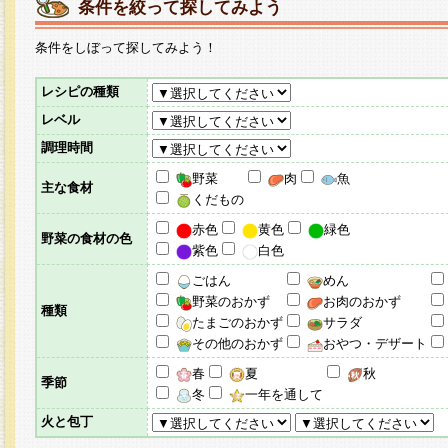
条件を絞って探してみよう
条件をしぼって探してみよう！
レシピの種類
レベル
調理時間
野菜
肉
魚
主な食材
くだもの
赤色
黄色
緑色
野菜の食材の色
紫色
白色
ごはん
めん
野菜のおかず
お肉のおかず
種類
たまごのおかず
サラダ
その他のおかず
おやつ・デザート
春
夏
秋
季節
冬
一年を通して
火と包丁