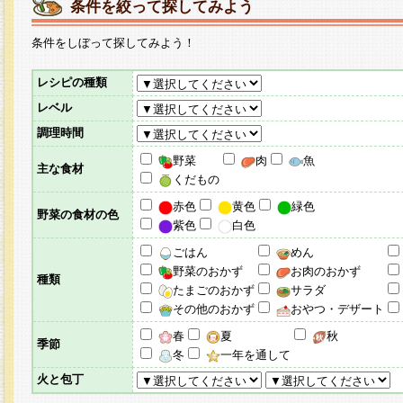
条件を絞って探してみよう
条件をしぼって探してみよう！
レシピの種類
レベル
調理時間
野菜
肉
魚
主な食材
くだもの
赤色
黄色
緑色
野菜の食材の色
紫色
白色
ごはん
めん
野菜のおかず
お肉のおかず
種類
たまごのおかず
サラダ
その他のおかず
おやつ・デザート
春
夏
秋
季節
冬
一年を通して
火と包丁