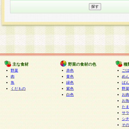
主な食材
野菜の食材の色
種
野菜
赤色
ご
肉
黄色
め
魚
緑色
ぱ
くだもの
紫色
野
白色
お
お
た
サ
シ
そ