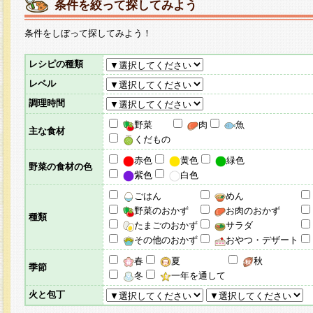
条件を絞って探してみよう
条件をしぼって探してみよう！
レシピの種類
レベル
調理時間
野菜
肉
魚
主な食材
くだもの
赤色
黄色
緑色
野菜の食材の色
紫色
白色
ごはん
めん
野菜のおかず
お肉のおかず
種類
たまごのおかず
サラダ
その他のおかず
おやつ・デザート
春
夏
秋
季節
冬
一年を通して
火と包丁