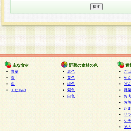
主な食材
野菜の食材の色
種
野菜
赤色
ご
肉
黄色
め
魚
緑色
ぱ
くだもの
紫色
野
白色
お
お
た
サ
シ
そ