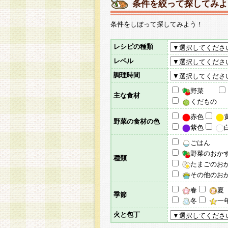
条件を絞って探してみよ
条件をしぼって探してみよう！
レシピの種類
レベル
調理時間
野菜
主な食材
くだもの
赤色
野菜の食材の色
紫色
ごはん
野菜のおか
種類
たまごのお
その他のお
春
夏
季節
冬
一
火と包丁