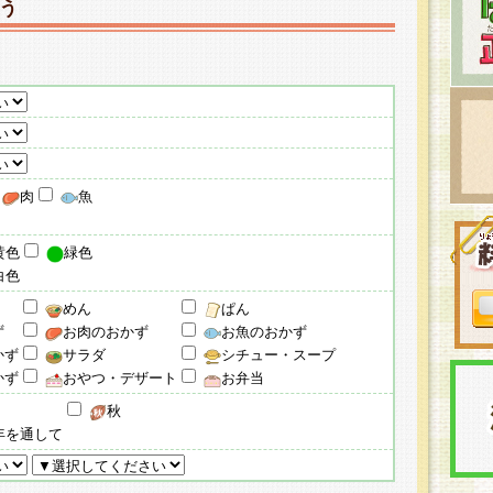
う
肉
魚
黄色
緑色
白色
めん
ぱん
ず
お肉のおかず
お魚のおかず
かず
サラダ
シチュー・スープ
かず
おやつ・デザート
お弁当
秋
年を通して