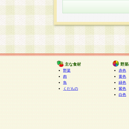
主な食材
野菜
野菜
赤色
肉
黄色
魚
緑色
くだもの
紫色
白色