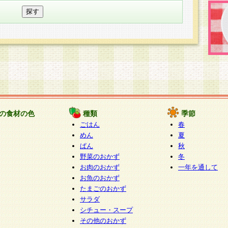
の食材の色
種類
季節
ごはん
春
めん
夏
ぱん
秋
野菜のおかず
冬
お肉のおかず
一年を通して
お魚のおかず
たまごのおかず
サラダ
シチュー・スープ
その他のおかず