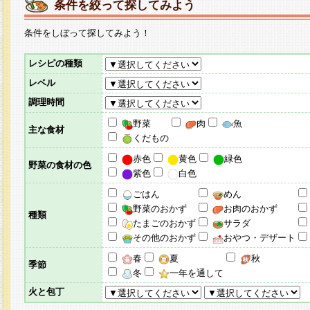
条件を絞って探してみよう
条件をしぼって探してみよう！
レシピの種類
レベル
調理時間
野菜
肉
魚
主な食材
くだもの
赤色
黄色
緑色
野菜の食材の色
紫色
白色
ごはん
めん
野菜のおかず
お肉のおかず
種類
たまごのおかず
サラダ
その他のおかず
おやつ・デザート
春
夏
秋
季節
冬
一年を通して
火と包丁