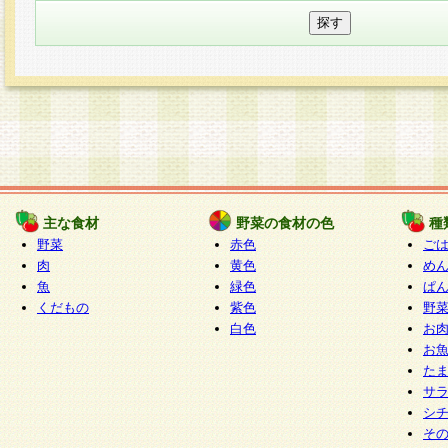
主な食材
野菜の食材の色
種
野菜
赤色
ご
肉
黄色
め
魚
緑色
ぱ
くだもの
紫色
野
白色
お
お
た
サ
シ
そ