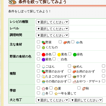
条件を絞って探してみよう
条件をしぼって探してみよう！
レシピの種類
レベル
調理時間
野菜
肉
魚
主な食材
くだもの
赤色
黄色
緑色
野菜の食材の色
紫色
白色
ごはん
めん
野菜のおかず
お肉のおかず
種類
たまごのおかず
サラダ
その他のおかず
おやつ・デザート
春
夏
秋
季節
冬
一年を通して
火と包丁