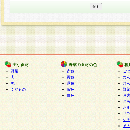
主な食材
野菜の食材の色
種
野菜
赤色
ご
肉
黄色
め
魚
緑色
ぱ
くだもの
紫色
野
白色
お
お
た
サ
シ
そ