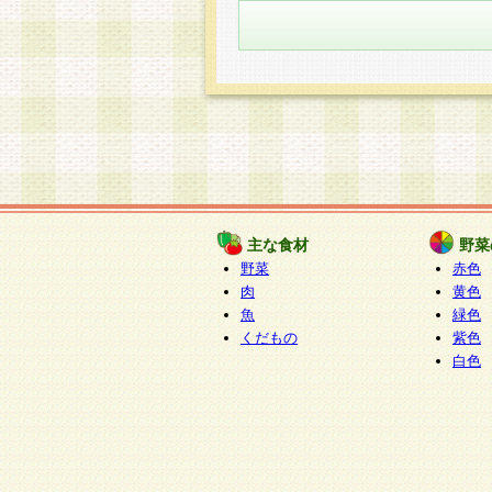
主な食材
野菜
野菜
赤色
肉
黄色
魚
緑色
くだもの
紫色
白色