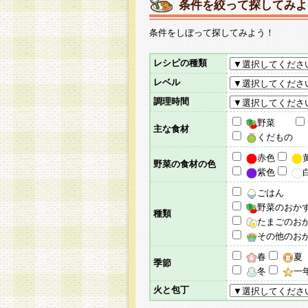
条件を絞って探してみよ
条件をしぼって探してみよう！
レシピの種類
レベル
調理時間
野菜
主な食材
くだもの
赤色
野菜の食材の色
紫色
ごはん
野菜のおか
種類
たまごのお
その他のお
春
夏
季節
冬
一
火と包丁