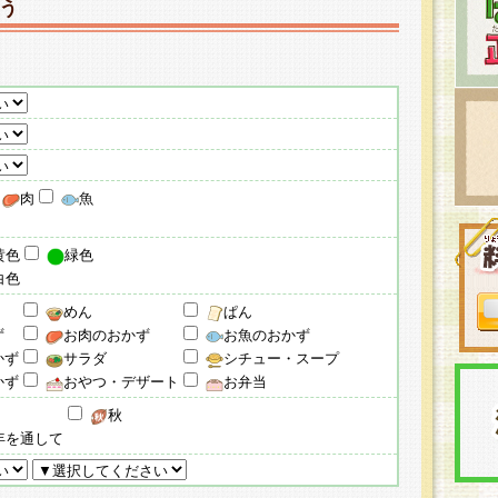
う
肉
魚
黄色
緑色
白色
めん
ぱん
ず
お肉のおかず
お魚のおかず
かず
サラダ
シチュー・スープ
かず
おやつ・デザート
お弁当
秋
年を通して