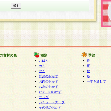
の食材の色
種類
季節
ごはん
春
めん
夏
ぱん
秋
野菜のおかず
冬
お肉のおかず
一年を通して
お魚のおかず
たまごのおかず
サラダ
シチュー・スープ
その他のおかず