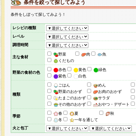
条件を絞って探してみよう
条件をしぼって探してみよう！
レシピの種類
レベル
調理時間
野菜
肉
魚
主な食材
くだもの
赤色
黄色
緑色
野菜の食材の色
紫色
白色
ごはん
めん
野菜のおかず
お肉のおかず
種類
たまごのおかず
サラダ
その他のおかず
おやつ・デザート
春
夏
秋
季節
冬
一年を通して
火と包丁