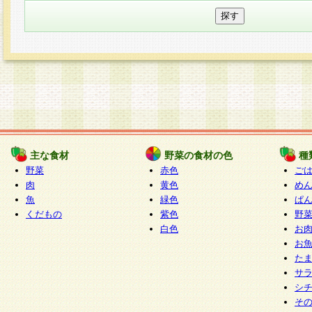
主な食材
野菜の食材の色
種
野菜
赤色
ご
肉
黄色
め
魚
緑色
ぱ
くだもの
紫色
野
白色
お
お
た
サ
シ
そ