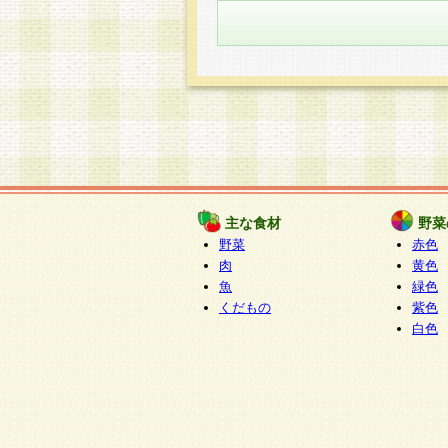
主な食材
野菜
野菜
赤色
肉
黄色
魚
緑色
くだもの
紫色
白色