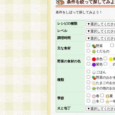
条件を絞って探してみよ
条件をしぼって探してみよう！
レシピの種類
レベル
調理時間
野菜
主な食材
くだもの
赤色
野菜の食材の色
紫色
ごはん
野菜のおか
種類
たまごのお
その他のお
春
夏
季節
冬
一
火と包丁