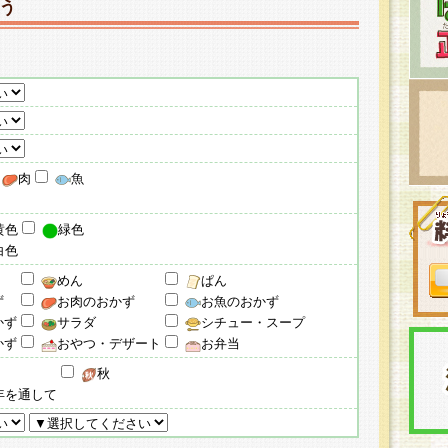
う
肉
魚
黄色
緑色
白色
めん
ぱん
ず
お肉のおかず
お魚のおかず
かず
サラダ
シチュー・スープ
かず
おやつ・デザート
お弁当
秋
年を通して