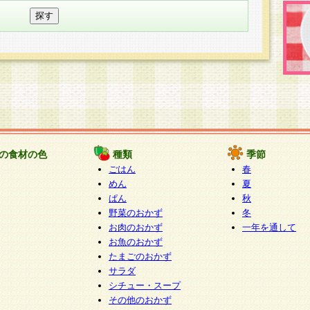
の食材の色
種類
季節
ごはん
春
めん
夏
ぱん
秋
野菜のおかず
冬
お肉のおかず
一年を通して
お魚のおかず
たまごのおかず
サラダ
シチュー・スープ
その他のおかず