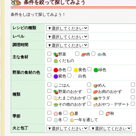
条件を絞って探してみよう
条件をしぼって探してみよう！
レシピの種類
レベル
調理時間
野菜
肉
魚
主な食材
くだもの
赤色
黄色
緑色
野菜の食材の色
紫色
白色
ごはん
めん
野菜のおかず
お肉のおかず
種類
たまごのおかず
サラダ
その他のおかず
おやつ・デザート
春
夏
秋
季節
冬
一年を通して
火と包丁