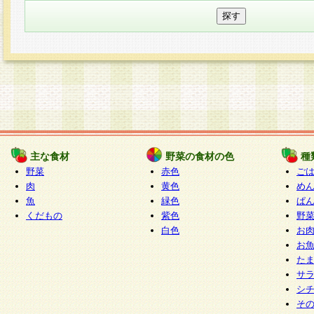
主な食材
野菜の食材の色
種
野菜
赤色
ご
肉
黄色
め
魚
緑色
ぱ
くだもの
紫色
野
白色
お
お
た
サ
シ
そ