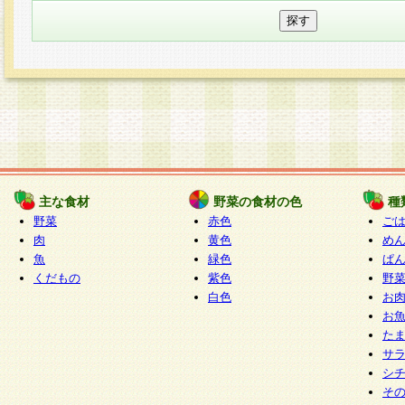
主な食材
野菜の食材の色
種
野菜
赤色
ご
肉
黄色
め
魚
緑色
ぱ
くだもの
紫色
野
白色
お
お
た
サ
シ
そ