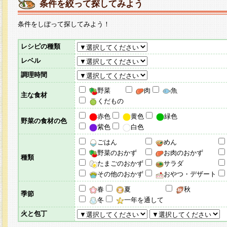
条件を絞って探してみよう
条件をしぼって探してみよう！
レシピの種類
レベル
調理時間
野菜
肉
魚
主な食材
くだもの
赤色
黄色
緑色
野菜の食材の色
紫色
白色
ごはん
めん
野菜のおかず
お肉のおかず
種類
たまごのおかず
サラダ
その他のおかず
おやつ・デザート
春
夏
秋
季節
冬
一年を通して
火と包丁