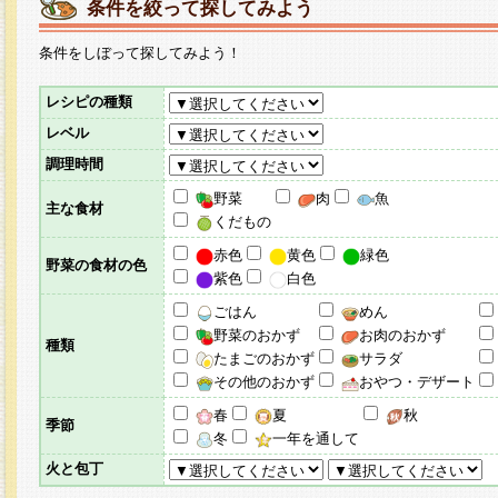
条件を絞って探してみよう
条件をしぼって探してみよう！
レシピの種類
レベル
調理時間
野菜
肉
魚
主な食材
くだもの
赤色
黄色
緑色
野菜の食材の色
紫色
白色
ごはん
めん
野菜のおかず
お肉のおかず
種類
たまごのおかず
サラダ
その他のおかず
おやつ・デザート
春
夏
秋
季節
冬
一年を通して
火と包丁