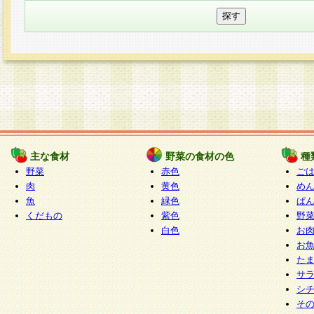
主な食材
野菜の食材の色
種
野菜
赤色
ご
肉
黄色
め
魚
緑色
ぱ
くだもの
紫色
野
白色
お
お
た
サ
シ
そ