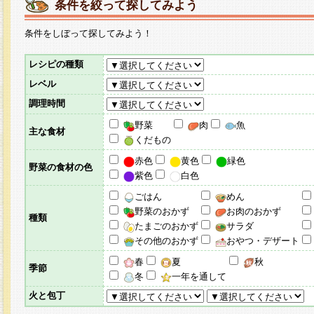
条件を絞って探してみよう
条件をしぼって探してみよう！
レシピの種類
レベル
調理時間
野菜
肉
魚
主な食材
くだもの
赤色
黄色
緑色
野菜の食材の色
紫色
白色
ごはん
めん
野菜のおかず
お肉のおかず
種類
たまごのおかず
サラダ
その他のおかず
おやつ・デザート
春
夏
秋
季節
冬
一年を通して
火と包丁