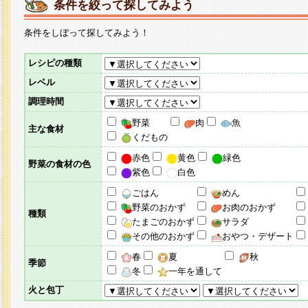
条件を絞って探してみよう
条件をしぼって探してみよう！
レシピの種類
レベル
調理時間
野菜
肉
魚
主な食材
くだもの
赤色
黄色
緑色
野菜の食材の色
紫色
白色
ごはん
めん
野菜のおかず
お肉のおかず
種類
たまごのおかず
サラダ
その他のおかず
おやつ・デザート
春
夏
秋
季節
冬
一年を通して
火と包丁