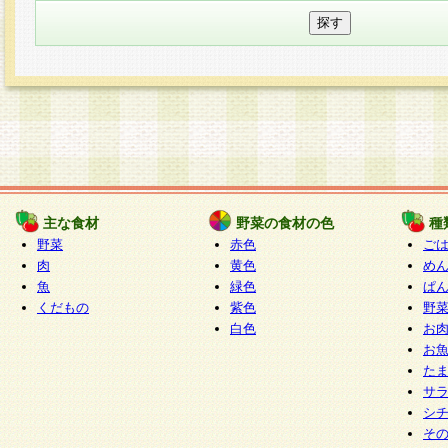
主な食材
野菜の食材の色
種
野菜
赤色
ご
肉
黄色
め
魚
緑色
ぱ
くだもの
紫色
野
白色
お
お
た
サ
シ
そ