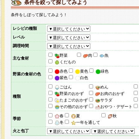
条件を絞って探してみよう
条件をしぼって探してみよう！
レシピの種類
レベル
調理時間
野菜
肉
魚
主な食材
くだもの
赤色
黄色
緑色
野菜の食材の色
紫色
白色
ごはん
めん
野菜のおかず
お肉のおかず
種類
たまごのおかず
サラダ
その他のおかず
おやつ・デザート
春
夏
秋
季節
冬
一年を通して
火と包丁