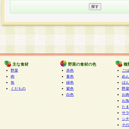
主な食材
野菜の食材の色
種
野菜
赤色
ご
肉
黄色
め
魚
緑色
ぱ
くだもの
紫色
野
白色
お
お
た
サ
シ
そ