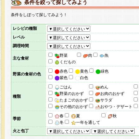
条件を絞って探してみよう
条件をしぼって探してみよう！
レシピの種類
レベル
調理時間
野菜
肉
魚
主な食材
くだもの
赤色
黄色
緑色
野菜の食材の色
紫色
白色
ごはん
めん
野菜のおかず
お肉のおかず
種類
たまごのおかず
サラダ
その他のおかず
おやつ・デザート
春
夏
秋
季節
冬
一年を通して
火と包丁