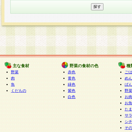
主な食材
野菜の食材の色
種
野菜
赤色
ご
肉
黄色
め
魚
緑色
ぱ
くだもの
紫色
野
白色
お
お
た
サ
シ
そ