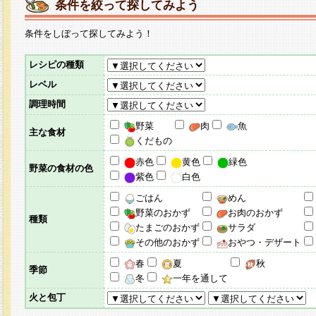
条件を絞って探してみよう
条件をしぼって探してみよう！
レシピの種類
レベル
調理時間
野菜
肉
魚
主な食材
くだもの
赤色
黄色
緑色
野菜の食材の色
紫色
白色
ごはん
めん
野菜のおかず
お肉のおかず
種類
たまごのおかず
サラダ
その他のおかず
おやつ・デザート
春
夏
秋
季節
冬
一年を通して
火と包丁