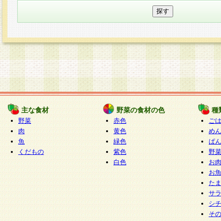
主な食材
野菜の食材の色
種
野菜
赤色
ご
肉
黄色
め
魚
緑色
ぱ
くだもの
紫色
野
白色
お
お
た
サ
シ
そ