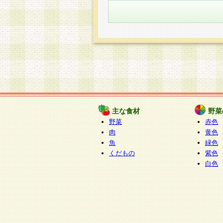
主な食材
野菜
野菜
赤色
肉
黄色
魚
緑色
くだもの
紫色
白色