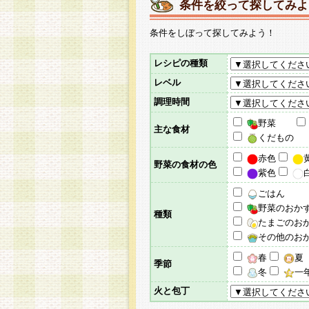
条件を絞って探してみよ
条件をしぼって探してみよう！
レシピの種類
レベル
調理時間
野菜
主な食材
くだもの
赤色
野菜の食材の色
紫色
ごはん
野菜のおか
種類
たまごのお
その他のお
春
夏
季節
冬
一
火と包丁