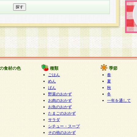
の食材の色
種類
季節
ごはん
春
めん
夏
ぱん
秋
野菜のおかず
冬
お肉のおかず
一年を通して
お魚のおかず
たまごのおかず
サラダ
シチュー・スープ
その他のおかず