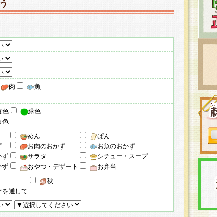
う
肉
魚
黄色
緑色
白色
めん
ぱん
ず
お肉のおかず
お魚のおかず
かず
サラダ
シチュー・スープ
かず
おやつ・デザート
お弁当
秋
年を通して