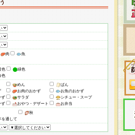
う
肉
魚
黄色
緑色
白色
めん
ぱん
ず
お肉のおかず
お魚のおかず
かず
サラダ
シチュー・スープ
かず
おやつ・デザート
お弁当
秋
年を通して