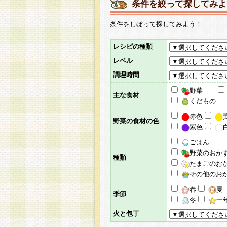
条件を絞って探してみよ
条件をしぼって探してみよう！
レシピの種類
レベル
調理時間
野菜
主な食材
くだもの
赤色
野菜の食材の色
紫色
ごはん
野菜のおか
種類
たまごのお
その他のお
春
夏
季節
冬
一
火と包丁