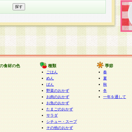
の食材の色
種類
季節
ごはん
春
めん
夏
ぱん
秋
野菜のおかず
冬
お肉のおかず
一年を通して
お魚のおかず
たまごのおかず
サラダ
シチュー・スープ
その他のおかず