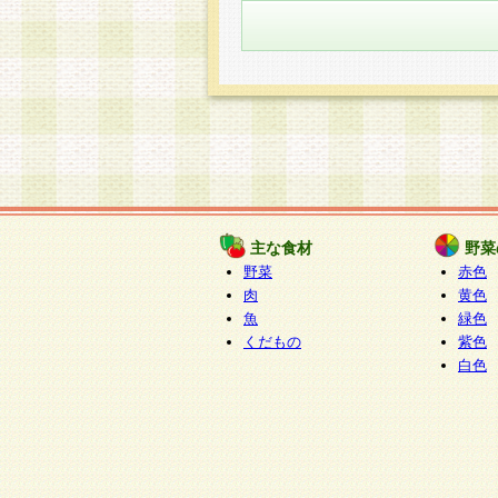
主な食材
野菜
野菜
赤色
肉
黄色
魚
緑色
くだもの
紫色
白色