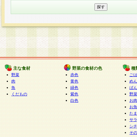
主な食材
野菜の食材の色
種
野菜
赤色
ご
肉
黄色
め
魚
緑色
ぱ
くだもの
紫色
野
白色
お
お
た
サ
シ
そ