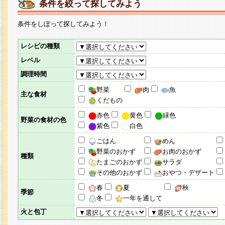
条件を絞って探してみよう
条件をしぼって探してみよう！
レシピの種類
レベル
調理時間
野菜
肉
魚
主な食材
くだもの
赤色
黄色
緑色
野菜の食材の色
紫色
白色
ごはん
めん
野菜のおかず
お肉のおかず
種類
たまごのおかず
サラダ
その他のおかず
おやつ・デザート
春
夏
秋
季節
冬
一年を通して
火と包丁