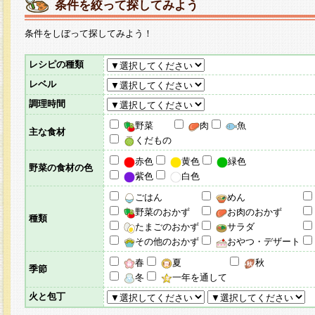
条件を絞って探してみよう
条件をしぼって探してみよう！
レシピの種類
レベル
調理時間
野菜
肉
魚
主な食材
くだもの
赤色
黄色
緑色
野菜の食材の色
紫色
白色
ごはん
めん
野菜のおかず
お肉のおかず
種類
たまごのおかず
サラダ
その他のおかず
おやつ・デザート
春
夏
秋
季節
冬
一年を通して
火と包丁