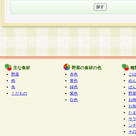
主な食材
野菜の食材の色
種
野菜
赤色
ご
肉
黄色
め
魚
緑色
ぱ
くだもの
紫色
野
白色
お
お
た
サ
シ
そ