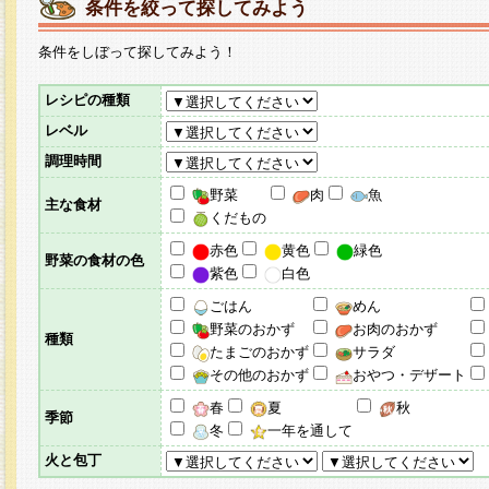
条件を絞って探してみよう
条件をしぼって探してみよう！
レシピの種類
レベル
調理時間
野菜
肉
魚
主な食材
くだもの
赤色
黄色
緑色
野菜の食材の色
紫色
白色
ごはん
めん
野菜のおかず
お肉のおかず
種類
たまごのおかず
サラダ
その他のおかず
おやつ・デザート
春
夏
秋
季節
冬
一年を通して
火と包丁