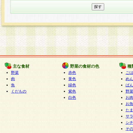
主な食材
野菜の食材の色
種
野菜
赤色
ご
肉
黄色
め
魚
緑色
ぱ
くだもの
紫色
野
白色
お
お
た
サ
シ
そ