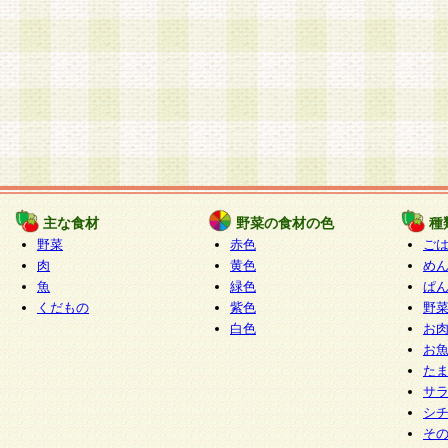
主な食材
野菜の食材の色
種
野菜
赤色
ご
肉
黄色
め
魚
緑色
ぱ
くだもの
紫色
野
白色
お
お
た
サ
シ
そ