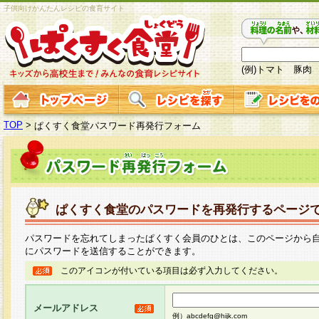
子供向けかんたんレシピの食育サイト
(例)トマト 豚肉
TOP
>
ぱくすく食堂パスワード再発行フォーム
ぱくすく食堂のパスワードを再発行するページ
パスワードを忘れてしまったぱくすく会員のひとは、このページから
にパスワードを送信することができます。
このアイコンが付いている項目は必ず入力してください。
メールアドレス
例）abcdefg@hijk.com