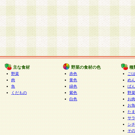
主な食材
野菜の食材の色
種
野菜
赤色
ご
肉
黄色
め
魚
緑色
ぱ
くだもの
紫色
野
白色
お
お
た
サ
シ
そ