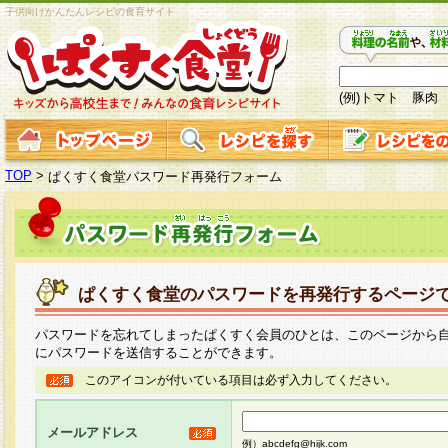
子供向けかんたんレシピの食育サイト
(例)トマト 豚肉
TOP
>
ぱくすく食堂パスワード再発行フォーム
ぱくすく食堂のパスワードを再発行するページ
パスワードを忘れてしまったぱくすく会員のひとは、このページから
にパスワードを送信することができます。
このアイコンが付いている項目は必ず入力してください。
メールアドレス
例）abcdefg@hijk.com