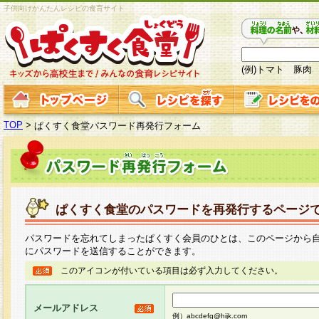
子供向けかんたんレシピの食育サイト
(例)トマト 豚肉
TOP
>
ぱくすく食堂パスワード再発行フォーム
ぱくすく食堂のパスワードを再発行するページ
パスワードを忘れてしまったぱくすく会員のひとは、このページから
にパスワードを送信することができます。
このアイコンが付いている項目は必ず入力してください。
メールアドレス
例）abcdefg@hijk.com