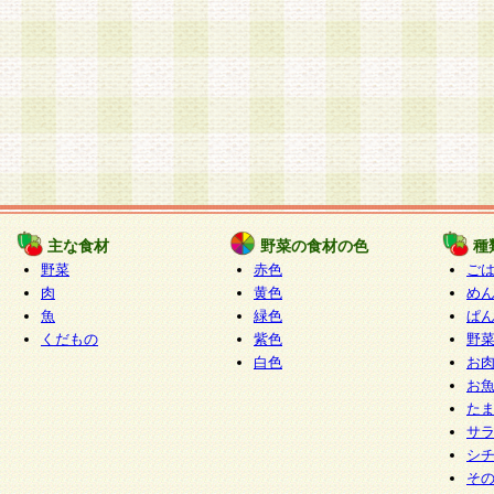
主な食材
野菜の食材の色
種
野菜
赤色
ご
肉
黄色
め
魚
緑色
ぱ
くだもの
紫色
野
白色
お
お
た
サ
シ
そ