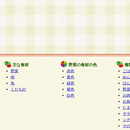
主な食材
野菜の食材の色
種
野菜
赤色
ご
肉
黄色
め
魚
緑色
ぱ
くだもの
紫色
野
白色
お
お
た
サ
シ
そ