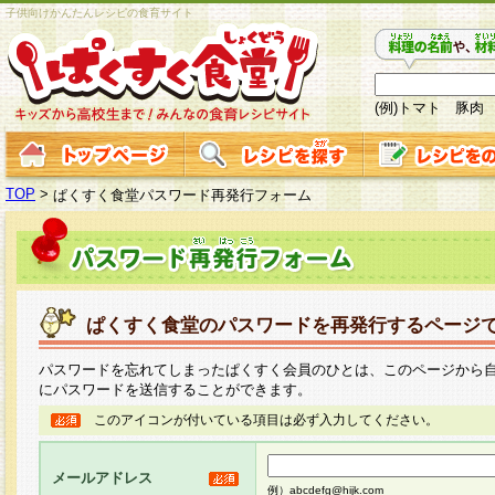
子供向けかんたんレシピの食育サイト
(例)トマト 豚肉
TOP
>
ぱくすく食堂パスワード再発行フォーム
ぱくすく食堂のパスワードを再発行するページ
パスワードを忘れてしまったぱくすく会員のひとは、このページから
にパスワードを送信することができます。
このアイコンが付いている項目は必ず入力してください。
メールアドレス
例）abcdefg@hijk.com