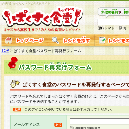
子供向けかんたんレシピの食育サイト
(例)トマト 豚肉
TOP
>
ぱくすく食堂パスワード再発行フォーム
ぱくすく食堂のパスワードを再発行するページ
パスワードを忘れてしまったぱくすく会員のひとは、このページから
にパスワードを送信することができます。
このアイコンが付いている項目は必ず入力してください。
メールアドレス
例）abcdefg@hijk.com