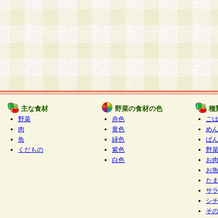
主な食材
野菜の食材の色
種
野菜
赤色
ご
肉
黄色
め
魚
緑色
ぱ
くだもの
紫色
野
白色
お
お
た
サ
シ
そ