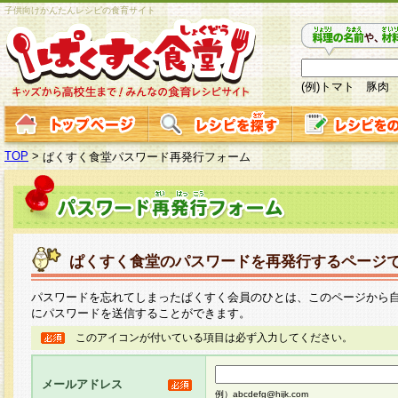
子供向けかんたんレシピの食育サイト
(例)トマト 豚肉
TOP
>
ぱくすく食堂パスワード再発行フォーム
ぱくすく食堂のパスワードを再発行するページ
パスワードを忘れてしまったぱくすく会員のひとは、このページから
にパスワードを送信することができます。
このアイコンが付いている項目は必ず入力してください。
メールアドレス
例）abcdefg@hijk.com