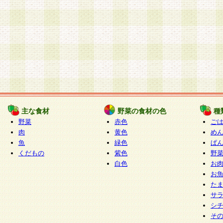
主な食材
野菜の食材の色
種
野菜
赤色
ご
肉
黄色
め
魚
緑色
ぱ
くだもの
紫色
野
白色
お
お
た
サ
シ
そ