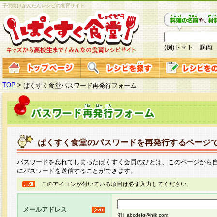
子供向けかんたんレシピの食育サイト
(例)トマト 豚肉
TOP
>
ぱくすく食堂パスワード再発行フォーム
ぱくすく食堂のパスワードを再発行するページ
パスワードを忘れてしまったぱくすく会員のひとは、このページから
にパスワードを送信することができます。
このアイコンが付いている項目は必ず入力してください。
メールアドレス
例）abcdefg@hijk.com