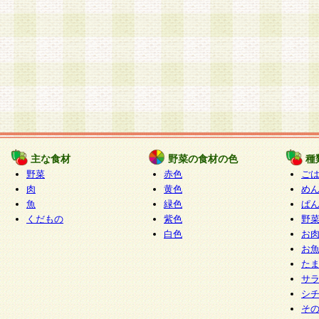
主な食材
野菜の食材の色
種
野菜
赤色
ご
肉
黄色
め
魚
緑色
ぱ
くだもの
紫色
野
白色
お
お
た
サ
シ
そ