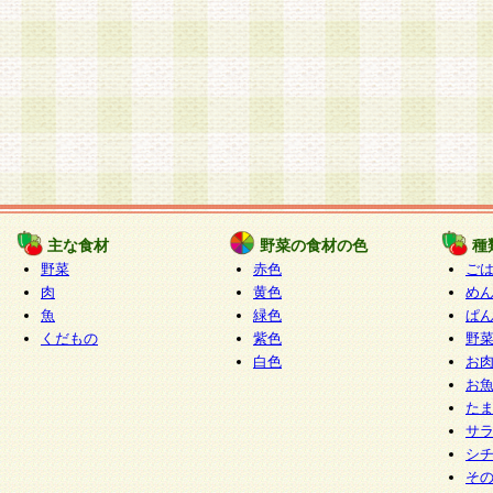
主な食材
野菜の食材の色
種
野菜
赤色
ご
肉
黄色
め
魚
緑色
ぱ
くだもの
紫色
野
白色
お
お
た
サ
シ
そ