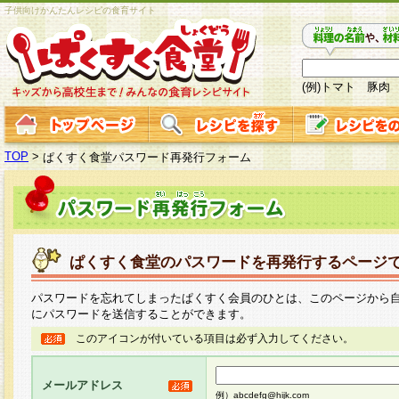
子供向けかんたんレシピの食育サイト
(例)トマト 豚肉
TOP
>
ぱくすく食堂パスワード再発行フォーム
ぱくすく食堂のパスワードを再発行するページ
パスワードを忘れてしまったぱくすく会員のひとは、このページから
にパスワードを送信することができます。
このアイコンが付いている項目は必ず入力してください。
メールアドレス
例）abcdefg@hijk.com