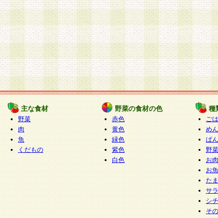
主な食材
野菜の食材の色
種
野菜
赤色
ご
肉
黄色
め
魚
緑色
ぱ
くだもの
紫色
野
白色
お
お
た
サ
シ
そ