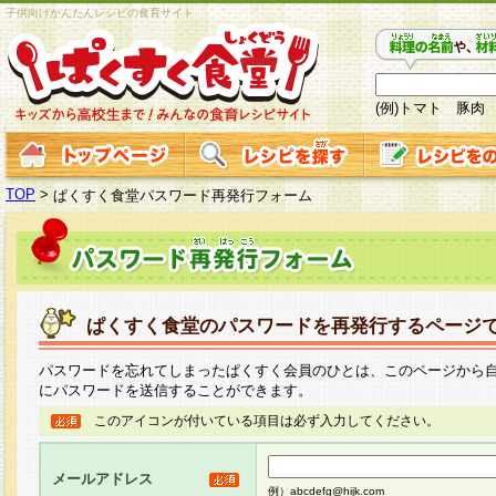
子供向けかんたんレシピの食育サイト
(例)トマト 豚肉
TOP
>
ぱくすく食堂パスワード再発行フォーム
ぱくすく食堂のパスワードを再発行するページ
パスワードを忘れてしまったぱくすく会員のひとは、このページから
にパスワードを送信することができます。
このアイコンが付いている項目は必ず入力してください。
メールアドレス
例）abcdefg@hijk.com