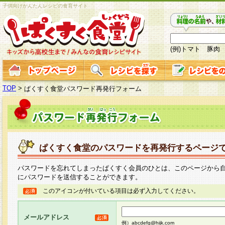
子供向けかんたんレシピの食育サイト
(例)トマト 豚肉
TOP
>
ぱくすく食堂パスワード再発行フォーム
ぱくすく食堂のパスワードを再発行するページ
パスワードを忘れてしまったぱくすく会員のひとは、このページから
にパスワードを送信することができます。
このアイコンが付いている項目は必ず入力してください。
メールアドレス
例）abcdefg@hijk.com