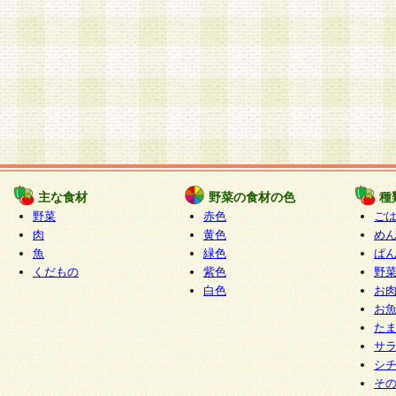
主な食材
野菜の食材の色
種
野菜
赤色
ご
肉
黄色
め
魚
緑色
ぱ
くだもの
紫色
野
白色
お
お
た
サ
シ
そ