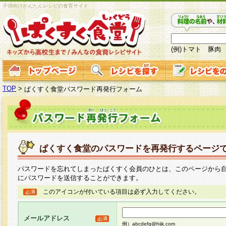
子供向けかんたんレシピの食育サイト
(例)トマト 豚肉
TOP
>
ぱくすく食堂パスワード再発行フォーム
ぱくすく食堂のパスワードを再発行するページ
パスワードを忘れてしまったぱくすく会員のひとは、このページから
にパスワードを送信することができます。
このアイコンが付いている項目は必ず入力してください。
メールアドレス
例）abcdefg@hijk.com