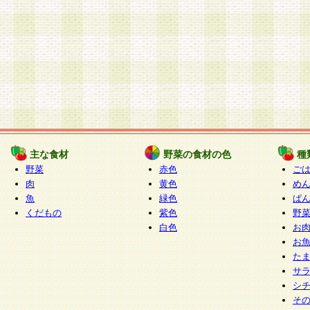
主な食材
野菜の食材の色
種
野菜
赤色
ご
肉
黄色
め
魚
緑色
ぱ
くだもの
紫色
野
白色
お
お
た
サ
シ
そ