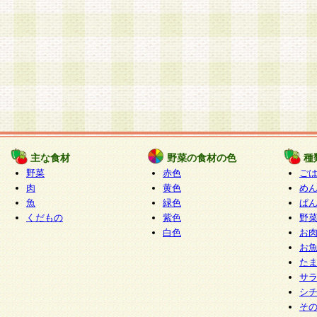
主な食材
野菜の食材の色
種
野菜
赤色
ご
肉
黄色
め
魚
緑色
ぱ
くだもの
紫色
野
白色
お
お
た
サ
シ
そ