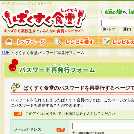
子供向けかんたんレシピの食育サイト
(例)トマト 豚肉
TOP
>
ぱくすく食堂パスワード再発行フォーム
ぱくすく食堂のパスワードを再発行するページ
パスワードを忘れてしまったぱくすく会員のひとは、このページから
にパスワードを送信することができます。
このアイコンが付いている項目は必ず入力してください。
メールアドレス
例）abcdefg@hijk.com