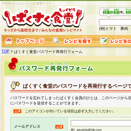
子供向けかんたんレシピの食育サイト
(例)トマト 豚肉
TOP
>
ぱくすく食堂パスワード再発行フォーム
ぱくすく食堂のパスワードを再発行するページ
パスワードを忘れてしまったぱくすく会員のひとは、このページから
にパスワードを送信することができます。
このアイコンが付いている項目は必ず入力してください。
メールアドレス
例）abcdefg@hijk.com