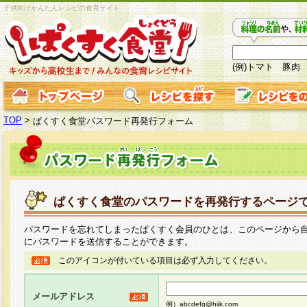
子供向けかんたんレシピの食育サイト
(例)トマト 豚肉
TOP
>
ぱくすく食堂パスワード再発行フォーム
ぱくすく食堂のパスワードを再発行するページ
パスワードを忘れてしまったぱくすく会員のひとは、このページから
にパスワードを送信することができます。
このアイコンが付いている項目は必ず入力してください。
メールアドレス
例）abcdefg@hijk.com