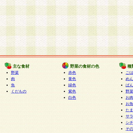
主な食材
野菜の食材の色
種
野菜
赤色
ご
肉
黄色
め
魚
緑色
ぱ
くだもの
紫色
野
白色
お
お
た
サ
シ
そ