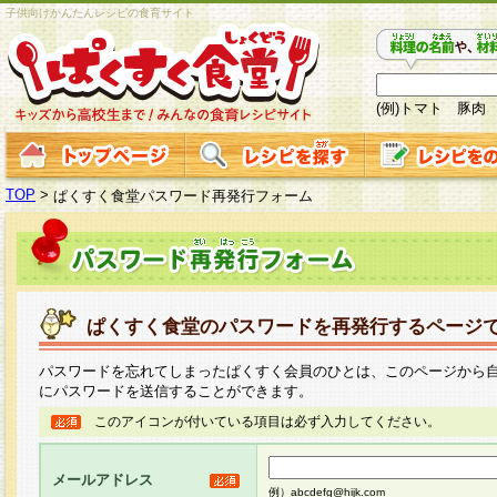
子供向けかんたんレシピの食育サイト
(例)トマト 豚肉
TOP
>
ぱくすく食堂パスワード再発行フォーム
ぱくすく食堂のパスワードを再発行するページ
パスワードを忘れてしまったぱくすく会員のひとは、このページから
にパスワードを送信することができます。
このアイコンが付いている項目は必ず入力してください。
メールアドレス
例）abcdefg@hijk.com