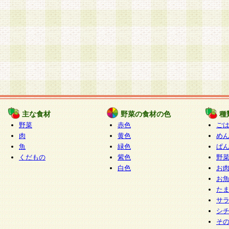
主な食材
野菜の食材の色
種
野菜
赤色
ご
肉
黄色
め
魚
緑色
ぱ
くだもの
紫色
野
白色
お
お
た
サ
シ
そ