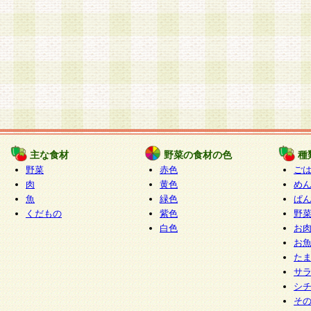
主な食材
野菜の食材の色
種
野菜
赤色
ご
肉
黄色
め
魚
緑色
ぱ
くだもの
紫色
野
白色
お
お
た
サ
シ
そ