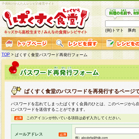
子供向けかんたんレシピの食育サイト
(例)トマト 豚肉
TOP
>
ぱくすく食堂パスワード再発行フォーム
ぱくすく食堂のパスワードを再発行するページ
パスワードを忘れてしまったぱくすく会員のひとは、このページから
にパスワードを送信することができます。
このアイコンが付いている項目は必ず入力してください。
メールアドレス
例）abcdefg@hijk.com