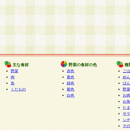
主な食材
野菜の食材の色
種
野菜
赤色
ご
肉
黄色
め
魚
緑色
ぱ
くだもの
紫色
野
白色
お
お
た
サ
シ
そ