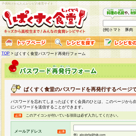
子供向けかんたんレシピの食育サイト
(例)トマト 豚肉
TOP
>
ぱくすく食堂パスワード再発行フォーム
ぱくすく食堂のパスワードを再発行するページ
パスワードを忘れてしまったぱくすく会員のひとは、このページから
にパスワードを送信することができます。
このアイコンが付いている項目は必ず入力してください。
メールアドレス
例）abcdefg@hijk.com