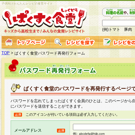
子供向けかんたんレシピの食育サイト
(例)トマト 豚肉
TOP
>
ぱくすく食堂パスワード再発行フォーム
ぱくすく食堂のパスワードを再発行するページ
パスワードを忘れてしまったぱくすく会員のひとは、このページから
にパスワードを送信することができます。
このアイコンが付いている項目は必ず入力してください。
メールアドレス
例）abcdefg@hijk.com