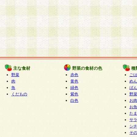
主な食材
野菜の食材の色
種
野菜
赤色
ご
肉
黄色
め
魚
緑色
ぱ
くだもの
紫色
野
白色
お
お
た
サ
シ
そ