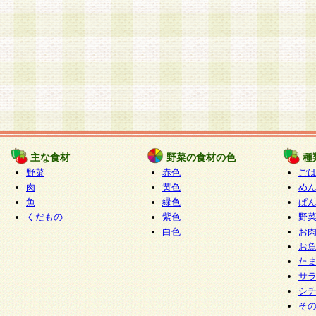
主な食材
野菜の食材の色
種
野菜
赤色
ご
肉
黄色
め
魚
緑色
ぱ
くだもの
紫色
野
白色
お
お
た
サ
シ
そ