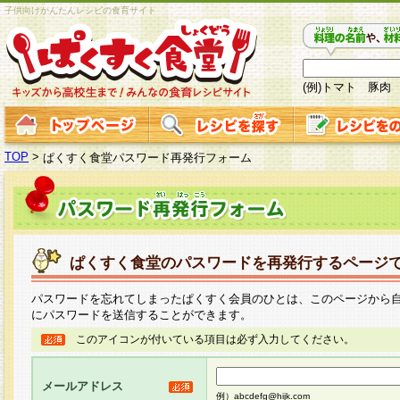
子供向けかんたんレシピの食育サイト
(例)トマト 豚肉
TOP
>
ぱくすく食堂パスワード再発行フォーム
ぱくすく食堂のパスワードを再発行するページ
パスワードを忘れてしまったぱくすく会員のひとは、このページから
にパスワードを送信することができます。
このアイコンが付いている項目は必ず入力してください。
メールアドレス
例）abcdefg@hijk.com