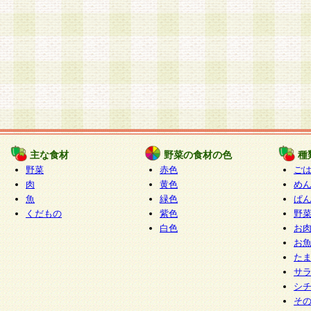
主な食材
野菜の食材の色
種
野菜
赤色
ご
肉
黄色
め
魚
緑色
ぱ
くだもの
紫色
野
白色
お
お
た
サ
シ
そ