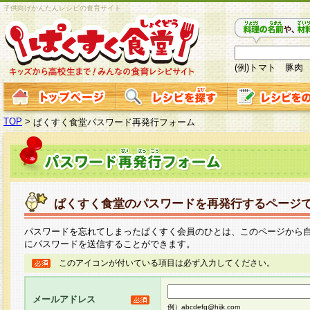
子供向けかんたんレシピの食育サイト
(例)トマト 豚肉
TOP
>
ぱくすく食堂パスワード再発行フォーム
ぱくすく食堂のパスワードを再発行するページ
パスワードを忘れてしまったぱくすく会員のひとは、このページから
にパスワードを送信することができます。
このアイコンが付いている項目は必ず入力してください。
メールアドレス
例）abcdefg@hijk.com