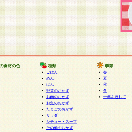
の食材の色
種類
季節
ごはん
春
めん
夏
ぱん
秋
野菜のおかず
冬
お肉のおかず
一年を通して
お魚のおかず
たまごのおかず
サラダ
シチュー・スープ
その他のおかず