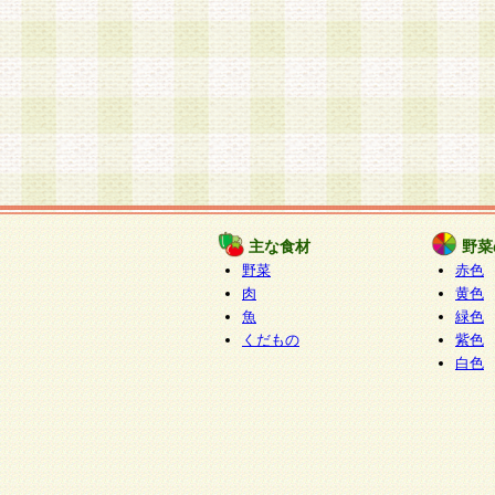
主な食材
野菜
野菜
赤色
肉
黄色
魚
緑色
くだもの
紫色
白色