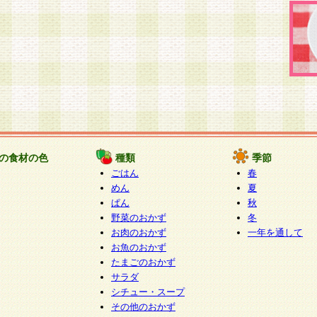
の食材の色
種類
季節
ごはん
春
めん
夏
ぱん
秋
野菜のおかず
冬
お肉のおかず
一年を通して
お魚のおかず
たまごのおかず
サラダ
シチュー・スープ
その他のおかず