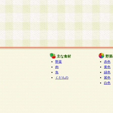
主な食材
野菜
野菜
赤色
肉
黄色
魚
緑色
くだもの
紫色
白色