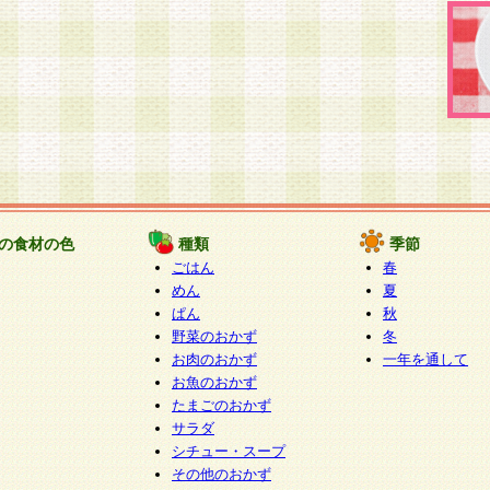
の食材の色
種類
季節
ごはん
春
めん
夏
ぱん
秋
野菜のおかず
冬
お肉のおかず
一年を通して
お魚のおかず
たまごのおかず
サラダ
シチュー・スープ
その他のおかず