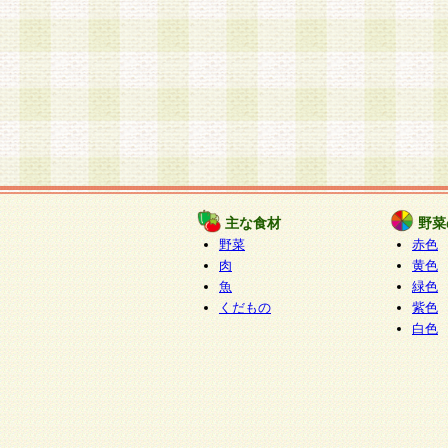
主な食材
野菜
野菜
赤色
肉
黄色
魚
緑色
くだもの
紫色
白色