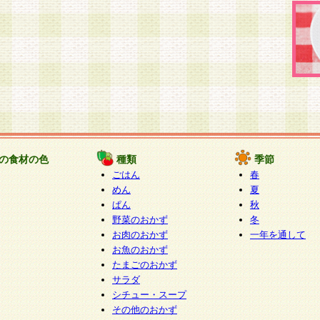
の食材の色
種類
季節
ごはん
春
めん
夏
ぱん
秋
野菜のおかず
冬
お肉のおかず
一年を通して
お魚のおかず
たまごのおかず
サラダ
シチュー・スープ
その他のおかず