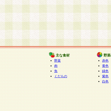
主な食材
野菜
野菜
赤色
肉
黄色
魚
緑色
くだもの
紫色
白色