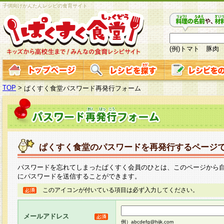
子供向けかんたんレシピの食育サイト
(例)トマト 豚肉
TOP
>
ぱくすく食堂パスワード再発行フォーム
ぱくすく食堂のパスワードを再発行するページ
パスワードを忘れてしまったぱくすく会員のひとは、このページから
にパスワードを送信することができます。
このアイコンが付いている項目は必ず入力してください。
メールアドレス
例）abcdefg@hijk.com