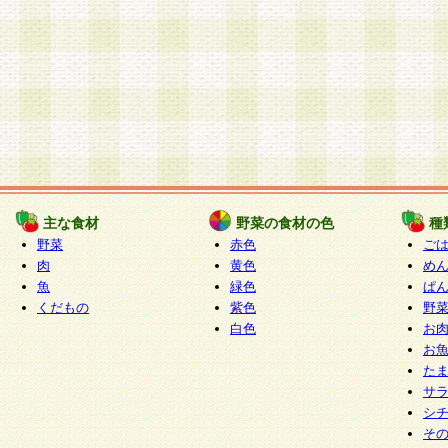
主な食材
野菜の食材の色
種
野菜
赤色
ご
肉
黄色
め
魚
緑色
ぱ
くだもの
紫色
野
白色
お
お
た
サ
シ
そ