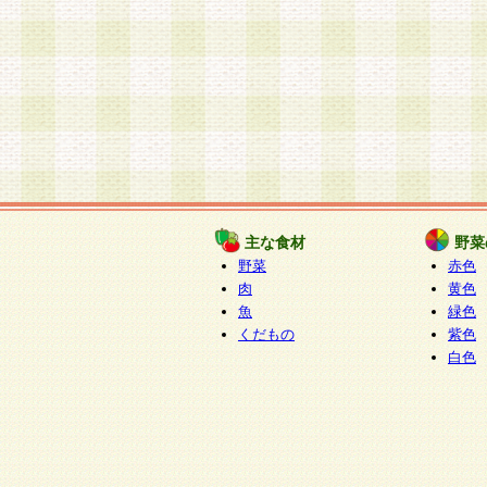
主な食材
野菜
野菜
赤色
肉
黄色
魚
緑色
くだもの
紫色
白色