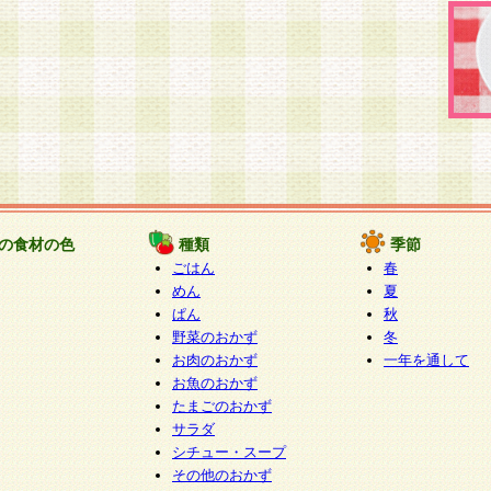
の食材の色
種類
季節
ごはん
春
めん
夏
ぱん
秋
野菜のおかず
冬
お肉のおかず
一年を通して
お魚のおかず
たまごのおかず
サラダ
シチュー・スープ
その他のおかず